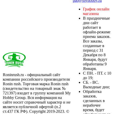
pao@myhobby.ru
График онлайн
магазина
В праздничные
дни сайт
работает в
офлайн-режиме
приема заказов.
Все заказы,
созданные в
период с 31
Декабря по 8
Января, будут
обработаны 9
Января.
C ПН. - ПТ. с 10
Roninrush.ru - официальный сайт
до 19;
компании российского производителя
СБ. - ВС.
Ronin rush. Торговая марка Ronin rush
Выходные дни;
(свидетельство на товарный знак №
Обработка
721397) входит в группу компаний My
заказов,
Hobby Group. Вся информация на
сделанных в
сайте носит справочный характер и не
нерабочее
является публичной офертой (п.2
время, будет
ст.437 ГК РФ). Copyright 2019-2023. ©