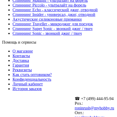
Спиннинг Maggini - ультралайт на форель
Спиннинг Piccolo - ультралайт на форель
Спиннинг Echo - классический джиг, отводной
Спиннинг Insider - универсал, джиг, отводной
Акустические силиконовые приманки
Спиннинг Traveller - микроджиг для поездок
Спиннинг Super Sonic - звонкий джиг / твич
Спиннинг Sonic - звонкий джиг / твич
Помощь и сервисы
О магазине
Контакты
Доставка
Гарантия
Реквизиты
Как стать оптовиком?
Конфиденциальность
Личный кабинет
История заказов
☎ +7 (499) 444-95-94
Роз.:
roninrush@myhobby.ru
Опт.: