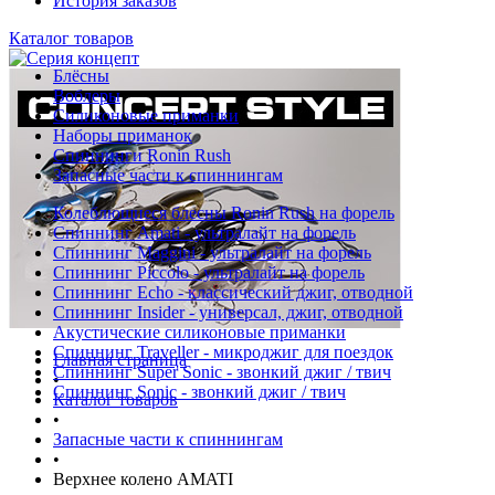
История заказов
Каталог товаров
Блёсны
Воблеры
Силиконовые приманки
Наборы приманок
Спиннинги Ronin Rush
Запасные части к спиннингам
Колеблющиеся блесны Ronin Rush на форель
Спиннинг Amati - ультралайт на форель
Спиннинг Maggini - ультралайт на форель
Спиннинг Piccolo - ультралайт на форель
Спиннинг Echo - классический джиг, отводной
Спиннинг Insider - универсал, джиг, отводной
Акустические силиконовые приманки
Спиннинг Traveller - микроджиг для поездок
Главная страница
Спиннинг Super Sonic - звонкий джиг / твич
•
Спиннинг Sonic - звонкий джиг / твич
Каталог товаров
•
Запасные части к спиннингам
•
Верхнее колено AMATI