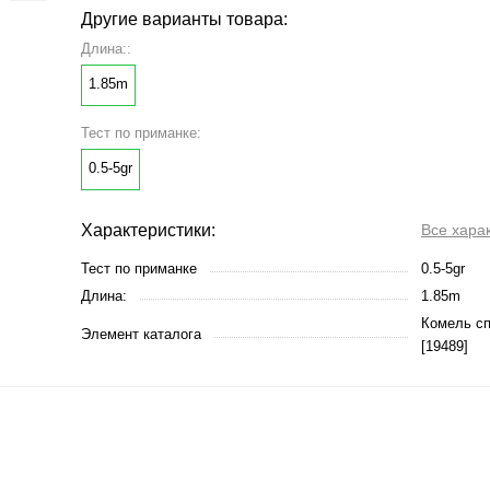
Другие варианты товара:
Длина::
1.85m
Тест по приманке:
0.5-5gr
Характеристики:
Все хара
Тест по приманке
0.5-5gr
Длина:
1.85m
Комель с
Элемент каталога
[19489]