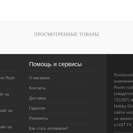
ПРОСМОТРЕННЫЕ ТОВАРЫ
Помощь и сервисы
Roninrus
in Rush
О магазине
компании
Ronin rus
Контакты
(свидете
йт на
Доставка
721397) 
Hobby Gr
Гарантия
лайт на
сайте но
Реквизиты
не являе
ст.437 ГК
лайт на
Как стать оптовиком?