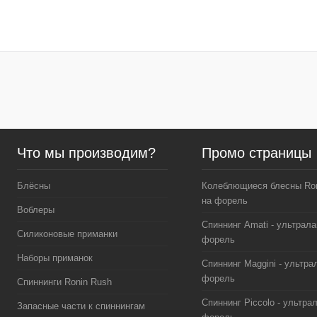
Что мы производим?
Промо страницы
Блёсны
Колеблющиеся блесны Ron
на форель
Воблеры
Спиннинг Amati - ультрала
Силиконовые приманки
форель
Наборы приманок
Спиннинг Maggini - ультра
форель
Спиннинги Ronin Rush
Спиннинг Piccolo - ультра
Запасные части к спиннингам