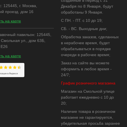
созданные в период с 31
 125445, г. Москва,
Декабря по 8 Января, будут
ий проезд. дом 16
обработаны 9 Января.
C ПН. - ПТ. с 10 до 19;
ть на карте
СБ. - ВС. Выходные дни;
авочный павильон: 125445,
Обработка заказов, сделанных
, Смольная ул., дом 63Б,
в нерабочее время, будет
 Е26
обрабатываться в порядке
очереди в рабочее время;
ть на карте
Заказ на сайте вы можете
оформить в любое время -
24/7;
График розничного магазина
Магазин на Смольной улице
работает ежедневно с 10 до
20;
Наличие товара в розничном
магазине не гарантируется,
убедительная просьба заранее