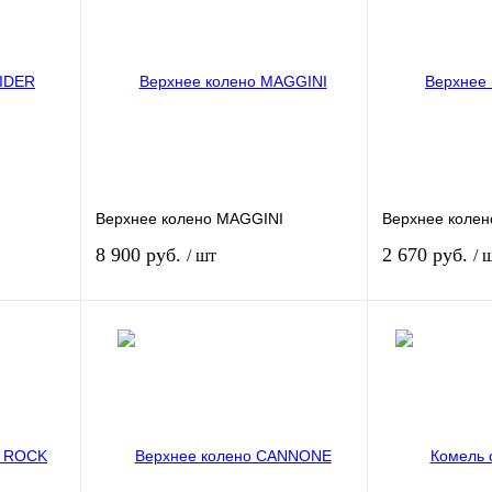
Верхнее колено MAGGINI
Верхнее коле
8 900 руб.
2 670 руб.
/ шт
/ 
зину
В корзину
внению
Купить в 1 клик
К сравнению
Купить в 1 кли
В
В избранное
В
В избранное
и
наличии
Длина:
Длина: