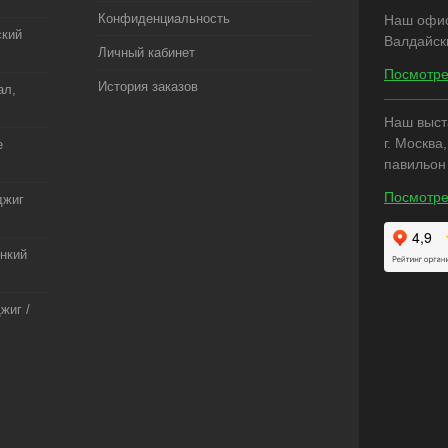
Конфиденциальность
Наш офис:
ский
Валдайск
Личный кабинет
Посмотре
История заказов
ал,
Наш выст
г. Москва
е
павильон
Посмотре
джиг
онкий
жиг /