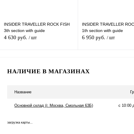
2.30m
2.13m
Тест по приманке
Тест по приманке
INSIDER TRAVELLER ROCK FISH
INSIDER TRAVELLER ROC
3th section with guide
1th section with guide
10-35g
3-18g
4 630 руб.
6 950 руб.
/ шт
/ шт
В корзину
В кор
НАЛИЧИЕ В МАГАЗИНАХ
Купить в 1 клик
К сравнению
Купить в 1 клик
К сра
В избранное
В
В избранное
наличии
наличи
Название
Г
Длина:
Длина:
Основной склад (г. Москва, Смольная 63Б)
с 10:00 
1.93m
2.13m
1.93m
2.13m
загрузка карты...
Тест по приманке
Тест по приманке