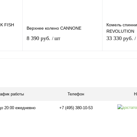
1.88m
1.92m
1.82m
Тест по приманке
Тест по приман
K FISH
Комель спинн
Верхнее колено CANNONE
REVOLUTION
0.5-5gr
0.5-3gr
8 390 руб.
33 330 руб.
/ шт
/
зину
В корзину
внению
Купить в 1 клик
К сравнению
Купить в 1 кли
В
В избранное
В
В избранное
и
наличии
рафик работы
Телефон
Н
Длина:
до 20:00 ежедневно
+7 (495) 380-10-53
1.90m
Тест по приманке