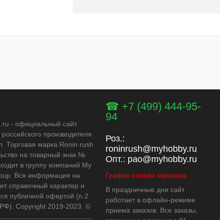
☎ +7 (499) 444-95-
94
h.ru - официальный сайт
 российского производителя
Роз.:
h. Торговая марка Ronin rush
roninrush@myhobby.ru
льство на товарный знак №
Опт.:
pao@myhobby.ru
входит в группу компаний My
oup. Вся информация на
График онлайн магазина
сит справочный характер и
В праздничные дни сайт
тся публичной офертой (п.2
работает в офлайн-режиме
 РФ). Copyright 2019-2023. ©
приема заказов. Все заказы,