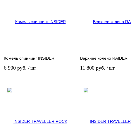
Комель спиннинг INSIDER
Верхнее колено RAIDER
6 900 руб.
11 800 руб.
/ шт
/ шт
В корзину
В кор
Купить в 1 клик
К сравнению
Купить в 1 клик
К сра
В избранное
В
В избранное
наличии
наличи
Длина:
Длина: