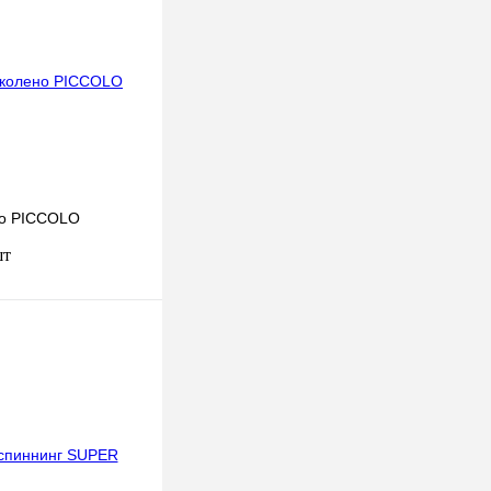
но PICCOLO
шт
В корзину
к
К сравнению
В
наличии