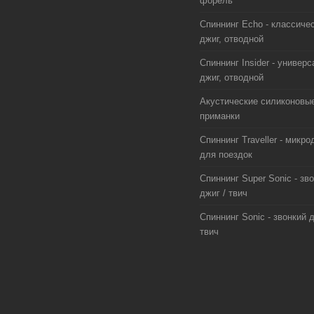
форель
Спиннинг Echo - классиче
джиг, отводной
Спиннинг Insider - универс
джиг, отводной
Акустические силиконовы
приманки
Спиннинг Traveller - микро
для поездок
Спиннинг Super Sonic - зв
джиг / твич
Спиннинг Sonic - звонкий д
твич