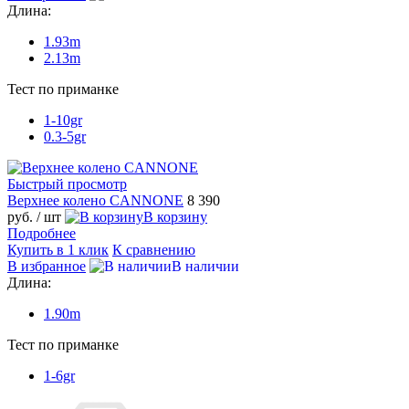
Длина:
1.93m
2.13m
Тест по приманке
1-10gr
0.3-5gr
Быстрый просмотр
Верхнее колено CANNONE
8 390
руб.
/ шт
В корзину
Подробнее
Купить в 1 клик
К сравнению
В избранное
В наличии
Длина:
1.90m
Тест по приманке
1-6gr