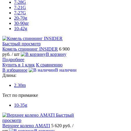
7-28G
7-21G
7-27G
20-70g
30-90gr
10-42g
Быстрый просмотр
Комель спиннинг INSIDER
6 900
руб.
/ шт
В корзину
Подробнее
Купить в 1 клик
К сравнению
В избранное
В наличии
Длина:
2.30m
Тест по приманке
10-35g
Быстрый
просмотр
Верхнее колено AMATI
5 620 руб.
/
шт
В корзину