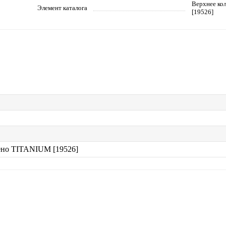
Верхнее ко
Элемент каталога
[19526]
ено TITANIUM [19526]