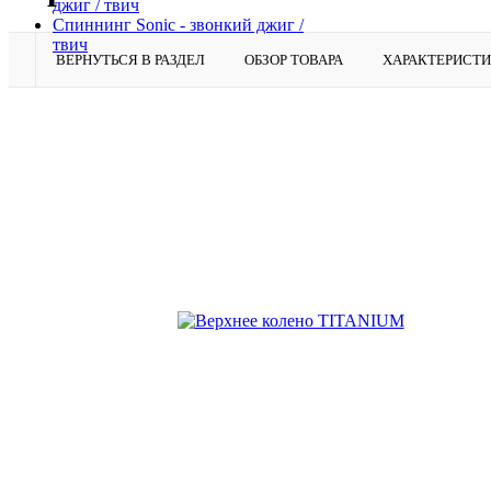
джиг / твич
Спиннинг Sonic - звонкий джиг /
твич
ВЕРНУТЬСЯ В РАЗДЕЛ
ОБЗОР ТОВАРА
ХАРАКТЕРИСТ