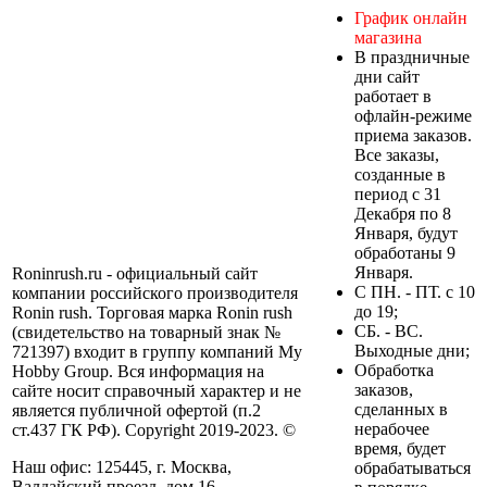
График онлайн
магазина
В праздничные
дни сайт
работает в
офлайн-режиме
приема заказов.
Все заказы,
созданные в
период с 31
Декабря по 8
Января, будут
обработаны 9
Января.
Roninrush.ru - официальный сайт
C ПН. - ПТ. с 10
компании российского производителя
до 19;
Ronin rush. Торговая марка Ronin rush
СБ. - ВС.
(свидетельство на товарный знак №
Выходные дни;
721397) входит в группу компаний My
Обработка
Hobby Group. Вся информация на
заказов,
сайте носит справочный характер и не
сделанных в
является публичной офертой (п.2
нерабочее
ст.437 ГК РФ). Copyright 2019-2023. ©
время, будет
Наш офис: 125445, г. Москва,
обрабатываться
Валдайский проезд. дом 16