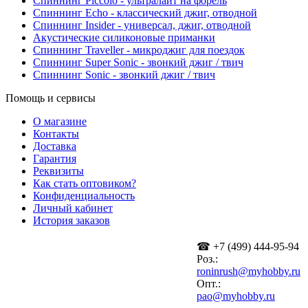
Спиннинг Piccolo - ультралайт на форель
Спиннинг Echo - классический джиг, отводной
Спиннинг Insider - универсал, джиг, отводной
Акустические силиконовые приманки
Спиннинг Traveller - микроджиг для поездок
Спиннинг Super Sonic - звонкий джиг / твич
Спиннинг Sonic - звонкий джиг / твич
Помощь и сервисы
О магазине
Контакты
Доставка
Гарантия
Реквизиты
Как стать оптовиком?
Конфиденциальность
Личный кабинет
История заказов
☎ +7 (499) 444-95-94
Роз.:
roninrush@myhobby.ru
Опт.:
pao@myhobby.ru