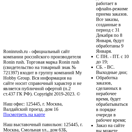
работает в
офлайн-режиме
приема заказов.
Все заказы,
созданные в
период с 31
Декабря по 8
Января, будут
обработаны 9
Января.
Roninrush.ru - официальный сайт
C ПН. - ПТ. с 10
компании российского производителя
до 19;
Ronin rush. Торговая марка Ronin rush
СБ. - ВС.
(свидетельство на товарный знак №
Выходные дни;
721397) входит в группу компаний My
Обработка
Hobby Group. Вся информация на
заказов,
сайте носит справочный характер и не
сделанных в
является публичной офертой (п.2
нерабочее
ст.437 ГК РФ). Copyright 2019-2023. ©
время, будет
Наш офис: 125445, г. Москва,
обрабатываться
Валдайский проезд. дом 16
в порядке
Посмотреть на карте
очереди в
рабочее время;
Наш выставочный павильон: 125445, г.
Заказ на сайте
Москва, Смольная ул., дом 63Б,
вы можете