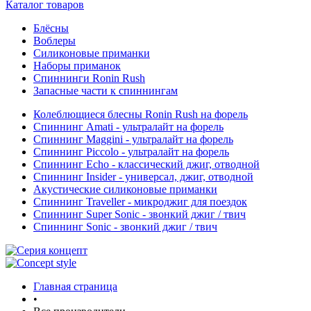
Каталог товаров
Блёсны
Воблеры
Силиконовые приманки
Наборы приманок
Спиннинги Ronin Rush
Запасные части к спиннингам
Колеблющиеся блесны Ronin Rush на форель
Спиннинг Amati - ультралайт на форель
Спиннинг Maggini - ультралайт на форель
Спиннинг Piccolo - ультралайт на форель
Спиннинг Echo - классический джиг, отводной
Спиннинг Insider - универсал, джиг, отводной
Акустические силиконовые приманки
Спиннинг Traveller - микроджиг для поездок
Спиннинг Super Sonic - звонкий джиг / твич
Спиннинг Sonic - звонкий джиг / твич
Главная страница
•