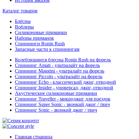
История заказов
Каталог товаров
Блёсны
Воблеры
Силиконовые приманки
Наборы приманок
Спиннинги Ronin Rush
Запасные части к спиннингам
Колеблющиеся блесны Ronin Rush на форель
Спиннинг Amati - ультралайт на форель
Спиннинг Maggini - ультралайт на форель
Спиннинг Piccolo - ультралайт на форель
Спиннинг Echo - классический джиг, отводной
Спиннинг Insider - универсал, джиг, отводной
Акустические силиконовые приманки
Спиннинг Traveller - микроджиг для поездок
Спиннинг Super Sonic - звонкий джиг / твич
Спиннинг Sonic - звонкий джиг / твич
Главная страница