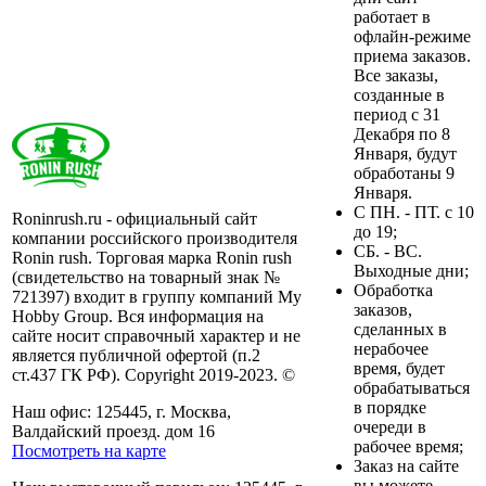
работает в
офлайн-режиме
приема заказов.
Все заказы,
созданные в
период с 31
Декабря по 8
Января, будут
обработаны 9
Января.
C ПН. - ПТ. с 10
Roninrush.ru - официальный сайт
до 19;
компании российского производителя
СБ. - ВС.
Ronin rush. Торговая марка Ronin rush
Выходные дни;
(свидетельство на товарный знак №
Обработка
721397) входит в группу компаний My
заказов,
Hobby Group. Вся информация на
сделанных в
сайте носит справочный характер и не
нерабочее
является публичной офертой (п.2
время, будет
ст.437 ГК РФ). Copyright 2019-2023. ©
обрабатываться
в порядке
Наш офис: 125445, г. Москва,
очереди в
Валдайский проезд. дом 16
рабочее время;
Посмотреть на карте
Заказ на сайте
вы можете