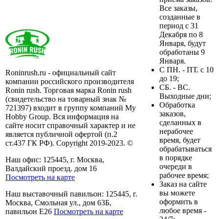
Все заказы,
созданные в
период с 31
Декабря по 8
Января, будут
обработаны 9
Января.
C ПН. - ПТ. с 10
Roninrush.ru - официальный сайт
до 19;
компании российского производителя
СБ. - ВС.
Ronin rush. Торговая марка Ronin rush
Выходные дни;
(свидетельство на товарный знак №
Обработка
721397) входит в группу компаний My
заказов,
Hobby Group. Вся информация на
сделанных в
сайте носит справочный характер и не
нерабочее
является публичной офертой (п.2
время, будет
ст.437 ГК РФ). Copyright 2019-2023. ©
обрабатываться
в порядке
Наш офис: 125445, г. Москва,
очереди в
Валдайский проезд. дом 16
рабочее время;
Посмотреть на карте
Заказ на сайте
вы можете
Наш выставочный павильон: 125445, г.
оформить в
Москва, Смольная ул., дом 63Б,
любое время -
павильон Е26
Посмотреть на карте