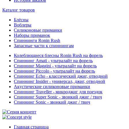
История заказов
Каталог товаров
Блёсны
Воблеры
Силиконовые приманки
Наборы приманок
Спиннинги Ronin Rush
Запасные части к спиннингам
Колеблющиеся блесны Ronin Rush на форель
Спиннинг Amati - ультралайт на форель
Спиннинг Maggini - ультралайт на форель
Спиннинг Piccolo - ультралайт на форель
Спиннинг Echo - классический джиг, отводной
Спиннинг Insider - универсал, джиг, отводной
Акустические силиконовые приманки
Спиннинг Traveller - микроджиг для поездок
Спиннинг Super Sonic - звонкий джиг / твич
Спиннинг Sonic - звонкий джиг / твич
Главная страница