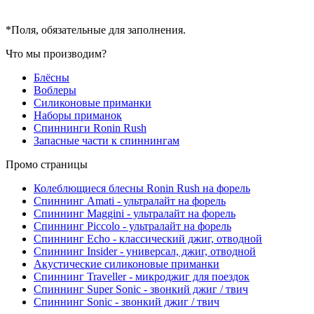
*
Поля, обязательные для заполнения.
Что мы производим?
Блёсны
Воблеры
Силиконовые приманки
Наборы приманок
Спиннинги Ronin Rush
Запасные части к спиннингам
Промо страницы
Колеблющиеся блесны Ronin Rush на форель
Спиннинг Amati - ультралайт на форель
Спиннинг Maggini - ультралайт на форель
Спиннинг Piccolo - ультралайт на форель
Спиннинг Echo - классический джиг, отводной
Спиннинг Insider - универсал, джиг, отводной
Акустические силиконовые приманки
Спиннинг Traveller - микроджиг для поездок
Спиннинг Super Sonic - звонкий джиг / твич
Спиннинг Sonic - звонкий джиг / твич