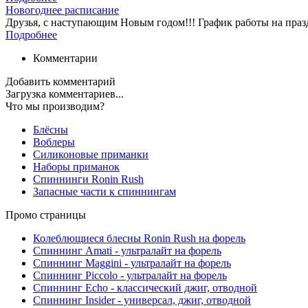
Новогоднее расписание
Друзья, с наступающим Новым годом!!! График работы на празд
Подробнее
Комментарии
Добавить комментарий
Загрузка комментариев...
Что мы производим?
Блёсны
Воблеры
Силиконовые приманки
Наборы приманок
Спиннинги Ronin Rush
Запасные части к спиннингам
Промо страницы
Колеблющиеся блесны Ronin Rush на форель
Спиннинг Amati - ультралайт на форель
Спиннинг Maggini - ультралайт на форель
Спиннинг Piccolo - ультралайт на форель
Спиннинг Echo - классический джиг, отводной
Спиннинг Insider - универсал, джиг, отводной