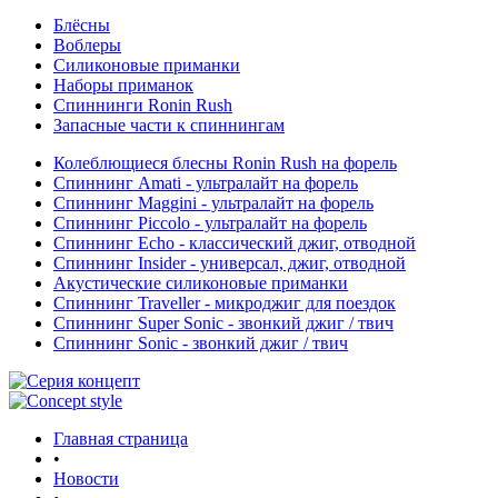
Блёсны
Воблеры
Силиконовые приманки
Наборы приманок
Спиннинги Ronin Rush
Запасные части к спиннингам
Колеблющиеся блесны Ronin Rush на форель
Спиннинг Amati - ультралайт на форель
Спиннинг Maggini - ультралайт на форель
Спиннинг Piccolo - ультралайт на форель
Спиннинг Echo - классический джиг, отводной
Спиннинг Insider - универсал, джиг, отводной
Акустические силиконовые приманки
Спиннинг Traveller - микроджиг для поездок
Спиннинг Super Sonic - звонкий джиг / твич
Спиннинг Sonic - звонкий джиг / твич
Главная страница
•
Новости