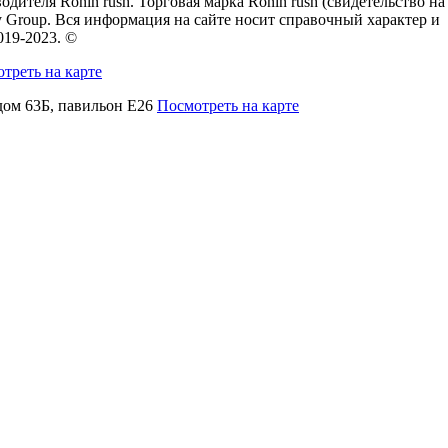
дителя Ronin rush. Торговая марка Ronin rush (свидетельство на
 Group. Вся информация на сайте носит справочный характер и
019-2023. ©
треть на карте
 дом 63Б, павильон Е26
Посмотреть на карте