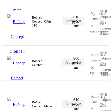
В
Купить в
610
избран
Воблер
1 клик
Артикул:
руб.
/
Concept Orbit
В корзину
110
шт
К
RR-
сравнению
В нали
M067
В
Купить в
960
избран
1 клик
Воблер
Артикул:
руб.
/
В корзину
Catcher
шт
К
RR-S80S
сравнению
В нали
В
Купить в
610
избран
1 клик
Воблер
Артикул:
руб.
/
В корзину
Concept Malas
шт
К