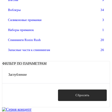
Воблеры
34
Силиконовые приманки
3
Наборы приманок
1
Спиннинги Ronin Rush
20
Запасные части к спиннингам
26
ФИЛЬТР ПО ПАРАМЕТРАМ
Заглубление
3-6,5m
(2)
0 -1,2m
(1)
0-3m
(2)
Показать
Сбросить
0-1,2m
(1)
0,5-1,6m
(3)