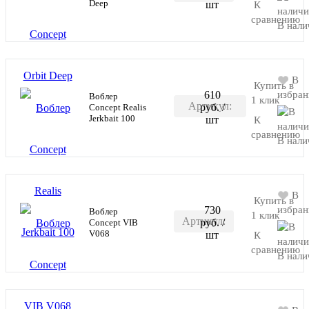
Deep
шт
К
C-
сравнению
В нали
ORBIT-
DEEP-
M078
В
Купить в
610
избран
Воблер
1 клик
Артикул:
руб.
/
Concept Realis
В корзину
Jerkbait 100
шт
К
C-
сравнению
В нали
JERKBAIT-
M085
В
Купить в
730
избран
Воблер
1 клик
Артикул:
руб.
/
Concept VIB
В корзину
V068
шт
К
C-VIB-
сравнению
В нали
V068