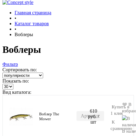
Показать ещё 9
Главная страница
•
Каталог товаров
•
Воблеры
Воблеры
Фильтр
Сортировать по:
Показать по:
Вид каталога:
В
Купить в
610
избран
1 клик
Воблер The
Артикул:
руб.
/
В корзину
Mower
шт
К
MOWER-
сравнению
В нали
M088