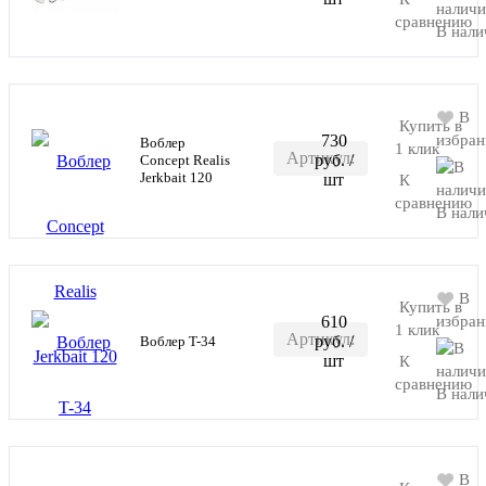
YL20-M
сравнению
В нали
В
Купить в
730
избран
Воблер
1 клик
Артикул:
руб.
/
Concept Realis
В корзину
Jerkbait 120
шт
К
RR-
сравнению
В нали
M084
В
Купить в
610
избран
1 клик
Артикул:
руб.
/
Воблер T-34
В корзину
шт
К
RR-
сравнению
В нали
CB033
В