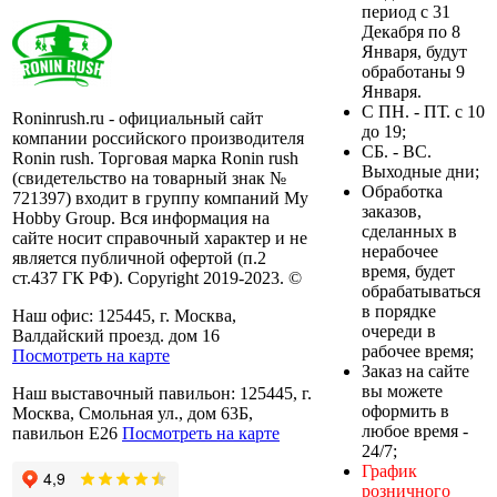
период с 31
Декабря по 8
Января, будут
обработаны 9
Января.
C ПН. - ПТ. с 10
Roninrush.ru - официальный сайт
до 19;
компании российского производителя
СБ. - ВС.
Ronin rush. Торговая марка Ronin rush
Выходные дни;
(свидетельство на товарный знак №
Обработка
721397) входит в группу компаний My
заказов,
Hobby Group. Вся информация на
сделанных в
сайте носит справочный характер и не
нерабочее
является публичной офертой (п.2
время, будет
ст.437 ГК РФ). Copyright 2019-2023. ©
обрабатываться
в порядке
Наш офис: 125445, г. Москва,
очереди в
Валдайский проезд. дом 16
рабочее время;
Посмотреть на карте
Заказ на сайте
вы можете
Наш выставочный павильон: 125445, г.
оформить в
Москва, Смольная ул., дом 63Б,
любое время -
павильон Е26
Посмотреть на карте
24/7;
График
розничного