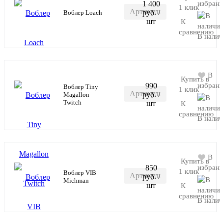
1 400
избран
1 клик
Артикул:
руб.
/
Воблер Loach
В корзину
шт
К
RR-
сравнению
В нали
LOACH
В
Купить в
990
избран
Воблер Tiny
1 клик
Артикул:
руб.
/
Magallon
В корзину
Twitсh
шт
К
RR-TMT
сравнению
В нали
В
Купить в
850
избран
1 клик
Воблер VIB
Артикул:
руб.
/
В корзину
Michman
шт
К
RR-
сравнению
В нали
MCHN