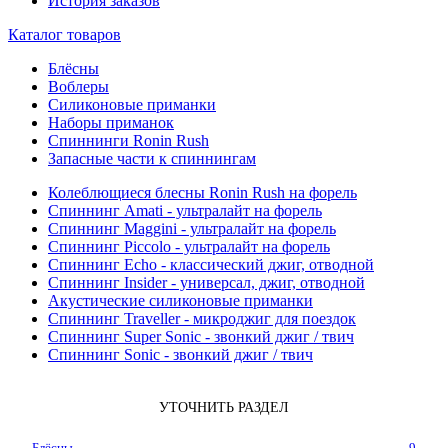
История заказов
Каталог товаров
Блёсны
Воблеры
Силиконовые приманки
Наборы приманок
Спиннинги Ronin Rush
Запасные части к спиннингам
Колеблющиеся блесны Ronin Rush на форель
Спиннинг Amati - ультралайт на форель
Спиннинг Maggini - ультралайт на форель
Спиннинг Piccolo - ультралайт на форель
Спиннинг Echo - классический джиг, отводной
Спиннинг Insider - универсал, джиг, отводной
Акустические силиконовые приманки
Спиннинг Traveller - микроджиг для поездок
Спиннинг Super Sonic - звонкий джиг / твич
Спиннинг Sonic - звонкий джиг / твич
УТОЧНИТЬ РАЗДЕЛ
Блёсны
9