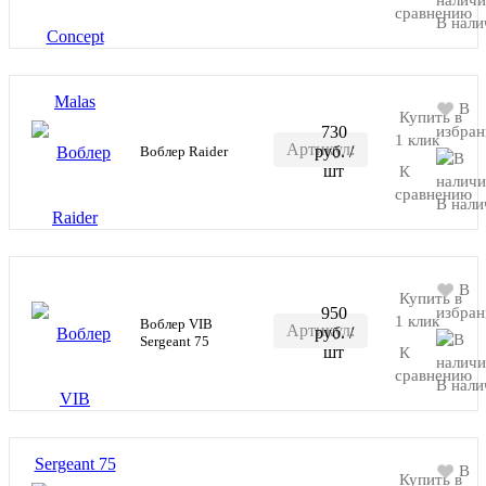
RR-P019
сравнению
В нали
В
Купить в
730
избран
1 клик
Артикул:
руб.
/
Воблер Raider
В корзину
шт
К
RRDR
сравнению
В нали
В
Купить в
950
избран
1 клик
Воблер VIB
Артикул:
руб.
/
В корзину
Sergeant 75
шт
К
RR-
сравнению
В нали
SRT75
В
Купить в