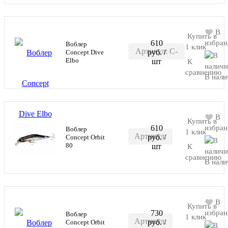
В
Купить в
610
избран
Воблер
1 клик
Артикул: C-
руб.
/
Concept Dive
В корзину
Elbo
шт
К
DIVEELBO-
сравнению
В нали
M021
В
Купить в
610
избран
Воблер
1 клик
Артикул:
руб.
/
Concept Orbit
В корзину
80
шт
К
C-
сравнению
В нали
ORBIT-
80
В
Купить в
730
избран
Воблер
1 клик
Артикул:
руб.
/
Concept Orbit
В корзину