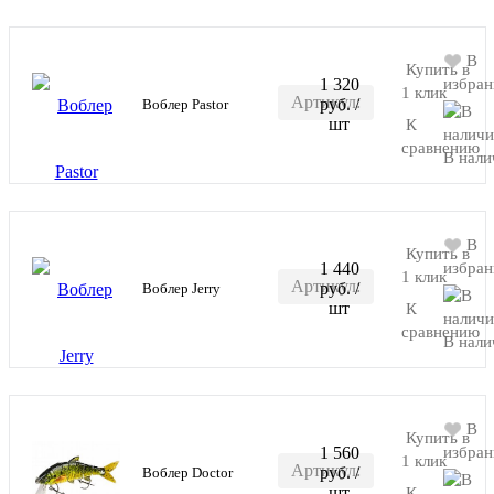
В
Купить в
1 320
избран
1 клик
Артикул:
руб.
/
Воблер Pastor
В корзину
шт
К
YL15D
сравнению
В нали
В
Купить в
1 440
избран
1 клик
Артикул:
руб.
/
Воблер Jerry
В корзину
шт
К
RAT2-M
сравнению
В нали
В
Купить в
1 560
избран
1 клик
Артикул:
руб.
/
Воблер Doctor
В корзину
шт
К