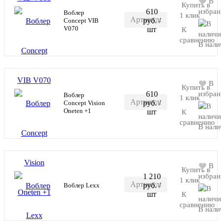
В
Купить в
610
избран
Воблер
1 клик
Артикул:
руб.
/
Concept VIB
В корзину
V070
шт
К
C-VIB-
сравнению
В нали
V070
В
Купить в
610
избран
Воблер
1 клик
Артикул:
руб.
/
Concept Vision
В корзину
Oneten +1
шт
К
VISION-
сравнению
В нали
MB086
В
Купить в
1 210
избран
1 клик
Артикул:
руб.
/
Воблер Lexx
В корзину
шт
К
YL05C-
сравнению
В нали
Y