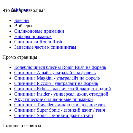
Что мы производим?
Блёсны
Воблеры
Силиконовые приманки
Наборы приманок
Спиннинги Ronin Rush
Запасные части к спиннингам
Промо страницы
Колеблющиеся блесны Ronin Rush на форель
Спиннинг Amati - ультралайт на форель
Спиннинг Maggini - ультралайт на форель
Спиннинг Piccolo - ультралайт на форель
Спиннинг Echo - классический джиг, отводной
Спиннинг Insider - универсал, джиг, отводной
Акустические силиконовые приманки
Спиннинг Traveller - микроджиг для поездок
Спиннинг Super Sonic - звонкий джиг / твич
Спиннинг Sonic - звонкий джиг / твич
Помощь и сервисы