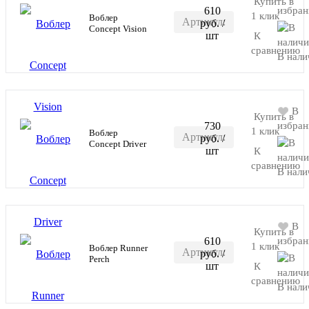
Купить в
610
избран
1 клик
Воблер
Артикул:
руб.
/
В корзину
Concept Vision
шт
К
RR-
сравнению
В нали
M190
В
Купить в
730
избран
1 клик
Воблер
Артикул:
руб.
/
В корзину
Concept Driver
шт
К
RR-
сравнению
В нали
M201
В
Купить в
610
избран
1 клик
Воблер Runner
Артикул:
руб.
/
В корзину
Perch
шт
К
RR-
сравнению
В нали
M420