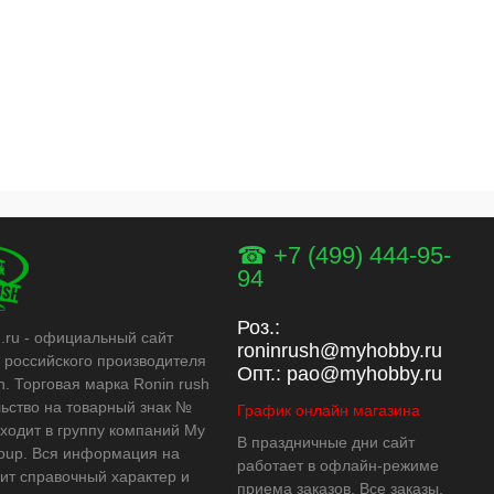
☎ +7 (499) 444-95-
94
Роз.:
h.ru - официальный сайт
roninrush@myhobby.ru
 российского производителя
Опт.:
pao@myhobby.ru
h. Торговая марка Ronin rush
льство на товарный знак №
График онлайн магазина
входит в группу компаний My
В праздничные дни сайт
oup. Вся информация на
работает в офлайн-режиме
сит справочный характер и
приема заказов. Все заказы,