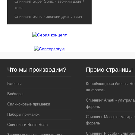
Спиннинг Super Sonic - звонкий джиг /
твич
Спиннинг Sonic - звонкий джиг / твич
Что мы производим?
Промо страницы
Блёсны
Колеблющиеся блесны Ron
на форель
Воблеры
Спиннинг Amati - ультрала
Силиконовые приманки
форель
Наборы приманок
Спиннинг Maggini - ультра
форель
Спиннинги Ronin Rush
Спиннинг Piccolo - ультра
Запасные части к спиннингам