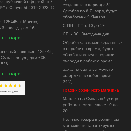
тся публичной офертой (п.2
созданные в период с 31
 РФ). Copyright 2019-2023. ©
Декабря по 8 Января, будут
обработаны 9 Января.
 125445, г. Москва,
C ПН. - ПТ. с 10 до 19;
ий проезд. дом 16
СБ. - ВС. Выходные дни;
ть на карте
Обработка заказов, сделанных
в нерабочее время, будет
авочный павильон: 125445,
обрабатываться в порядке
, Смольная ул., дом 63Б,
очереди в рабочее время;
 Е26
Заказ на сайте вы можете
ть на карте
оформить в любое время -
24/7;
График розничного магазина
Магазин на Смольной улице
работает ежедневно с 10 до
20;
Наличие товара в розничном
магазине не гарантируется,