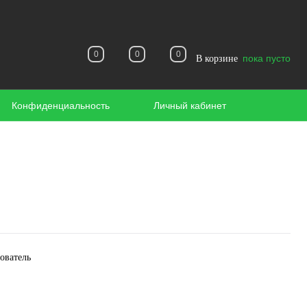
0
0
0
пока пусто
В корзине
Конфиденциальность
Личный кабинет
ователь