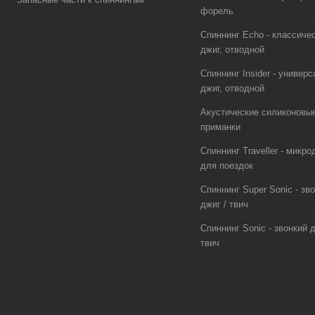
форель
Спиннинг Echo - классиче
джиг, отводной
Спиннинг Insider - универс
джиг, отводной
Акустические силиконовы
приманки
Спиннинг Traveller - микро
для поездок
Спиннинг Super Sonic - зв
джиг / твич
Спиннинг Sonic - звонкий д
твич