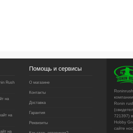
Помощь и сервисы
in Rush
О магазине
Roninrus
Контакты
компании
йт на
Доставка
Ronin rus
(свидете
Гарантия
лайт на
721397) 
Hobby Gr
Реквизиты
сайте но
лайт на
Как стать оптовиком?