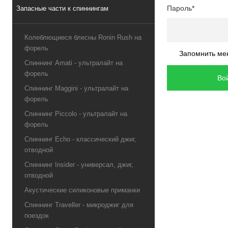
Пароль*
Запасные части к спиннингам
Колеблющиеся блесны Ronin Rush на
форель
Запомнить ме
Спиннинг Amati - ультралайт на
форель
Спиннинг Maggini - ультралайт на
форель
Спиннинг Piccolo - ультралайт на
форель
Спиннинг Echo - классический джиг,
отводной
Спиннинг Insider - универсал, джиг,
отводной
Акустические силиконовые приманки
Спиннинг Traveller - микроджиг для
поездок