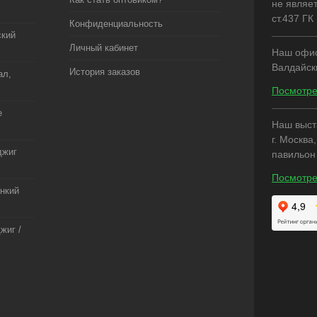
не являе
ст.437 ГК
Конфиденциальность
ский
Личный кабинет
Наш офис:
Валдайск
История заказов
ал,
Посмотре
е
Наш выст
г. Москва
джиг
павильон
Посмотре
онкий
жиг /