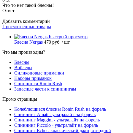
Что-то нет такой блесны!
Ответ
Добавить комментарий
Просмотренные товары
Быстрый просмотр
Блесна Nergas
470 руб.
/ шт
Что мы производим?
Блёсны
Воблеры
Силиконовые приманки
Наборы приманок
Спиннинги Ronin Rush
Запасные части к спиннингам
Промо страницы
Колеблющиеся блесны Ronin Rush на форель
Спиннинг Amati - ультралайт на форель
Спиннинг Maggini - ультралайт на форель
Спиннинг Piccolo - ультралайт на форель
Спиннинг Echo - классический джиг, отводной